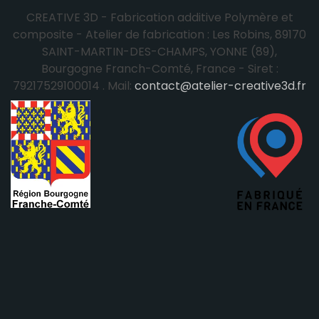
CREATIVE 3D - Fabrication additive Polymère et
composite - Atelier de fabrication : Les Robins, 89170
SAINT-MARTIN-DES-CHAMPS, YONNE (89),
Bourgogne Franch-Comté, France - Siret :
79217529100014 . Mail:
contact@atelier-creative3d.fr