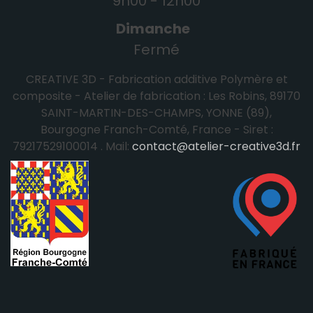
9h00 - 12h00
Dimanche
Fermé
CREATIVE 3D - Fabrication additive Polymère et
composite - Atelier de fabrication : Les Robins, 89170
SAINT-MARTIN-DES-CHAMPS, YONNE (89),
Bourgogne Franch-Comté, France - Siret :
79217529100014 . Mail:
contact@atelier-creative3d.fr