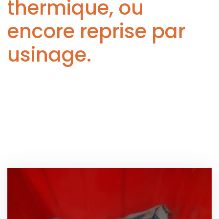
thermique, ou
encore reprise par
usinage.