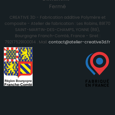
Fermé
CREATIVE 3D - Fabrication additive Polymère et
composite - Atelier de fabrication : Les Robins, 89170
SAINT-MARTIN-DES-CHAMPS, YONNE (89),
Bourgogne Franch-Comté, France - Siret :
79217529100014 . Mail:
contact@atelier-creative3d.fr