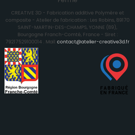
CREATIVE 3D - Fabrication additive Polymère et
composite - Atelier de fabrication : Les Robins, 89170
SAINT-MARTIN-DES-CHAMPS, YONNE (89),
Bourgogne Franch-Comté, France - Siret :
79217529100014 . Mail:
contact@atelier-creative3d.fr